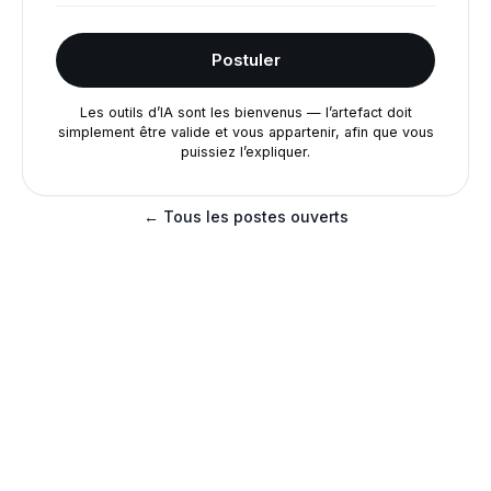
Postuler
Les outils d’IA sont les bienvenus — l’artefact doit
simplement être valide et vous appartenir, afin que vous
puissiez l’expliquer.
← Tous les postes ouverts
Prêt à postuler ?
Rejoignez notre équipe et aidez à bâtir