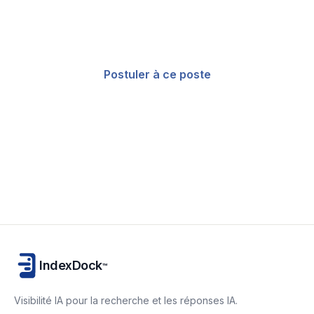
l’avenir de l’AI visibility et de l’Index
Control.
Postuler à ce poste
Voir d’autres postes
IndexDock
™
Visibilité IA pour la recherche et les réponses IA.