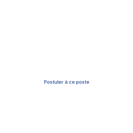
Prêt à postuler ?
Rejoignez notre équipe et aidez à bâtir
l’avenir de l’AI visibility et de l’Index
Control.
Postuler à ce poste
Voir d’autres postes