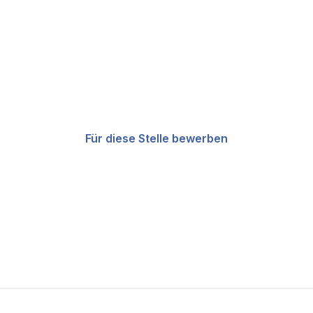
Bereit, sich zu bewerben?
Werden Sie Teil unseres Teams und
gestalten Sie die Zukunft von AI visibility
und Index Control mit.
Für diese Stelle bewerben
Andere Rollen ansehen